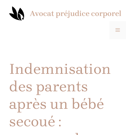
Aller
au
Avocat préjudice corporel
contenu
MENU
Indemnisation
des parents
après un bébé
secoué :