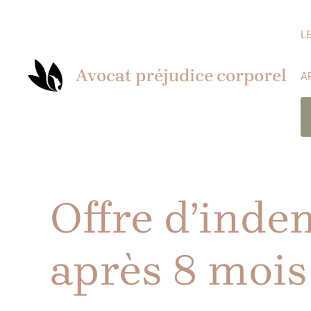
Aller
au
L
contenu
Avocat préjudice corporel
A
Offre d’inde
après 8 mois 