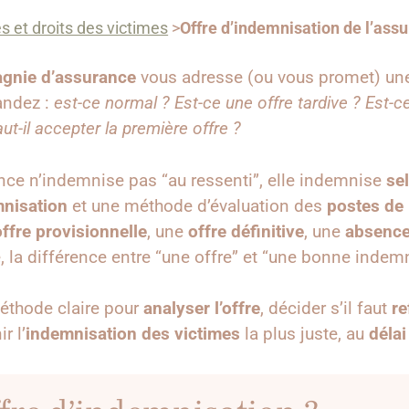
s et droits des victimes
>
Offre d’indemnisation de l’ass
gnie d’assurance
vous adresse (ou vous promet) u
andez :
est-ce normal ? Est-ce une offre tardive ? Est-c
aut-il accepter la première offre ?
urance n’indemnise pas “au ressenti”, elle indemnise
se
mnisation
et une méthode d’évaluation des
postes de 
offre provisionnelle
, une
offre définitive
, une
absence
e, la différence entre “une offre” et “une bonne indem
méthode claire pour
analyser l’offre
, décider s’il faut
re
r l’
indemnisation des victimes
la plus juste, au
délai